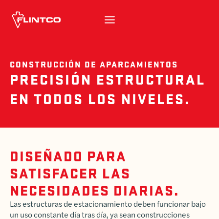
Ir al contenido
CONSTRUCCIÓN DE APARCAMIENTOS
PRECISIÓN ESTRUCTURAL
EN TODOS LOS NIVELES.
DISEÑADO PARA
SATISFACER LAS
NECESIDADES DIARIAS.
Las estructuras de estacionamiento deben funcionar bajo
un uso constante día tras día, ya sean construcciones