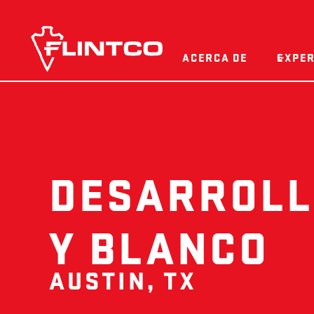
Ir al contenido
ACERCA DE
EXPER
DESARROLLO
Y BLANCO
AUSTIN, TX