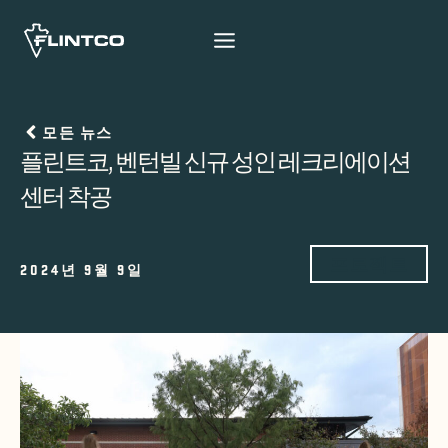
본문 바로가기
모든 뉴스
플린트코, 벤턴빌 신규 성인 레크리에이션
센터 착공
프로젝트
2024년 9월 9일