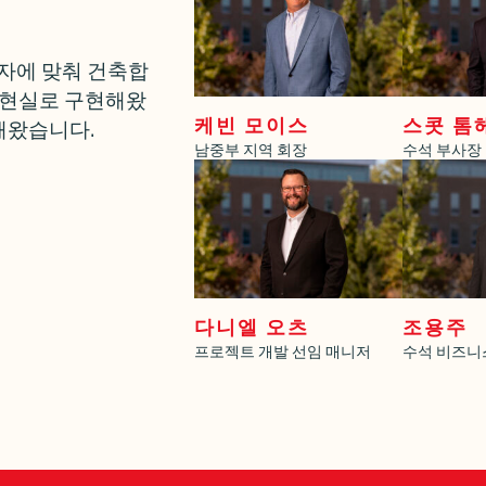
박자에 맞춰 건축합
 현실로 구현해왔
케빈 모이스
스콧 톰
해왔습니다.
남중부 지역 회장
수석 부사장
다니엘 오츠
조용주
프로젝트 개발 선임 매니저
수석 비즈니