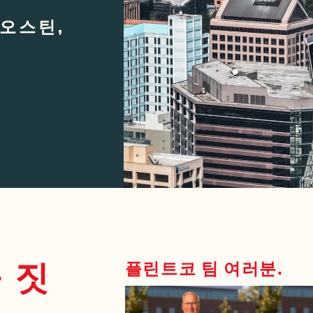
, 오스틴,
 짓
플린트코 팀 여러분.