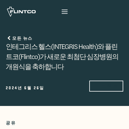
본문 바로가기
모든 뉴스
인테그리스 헬스(INTEGRIS Health)와 플린
트코(Flintco)가 새로운 최첨단 심장병원의
개원식을 축하합니다
프로젝트
2024년 6월 26일
공유