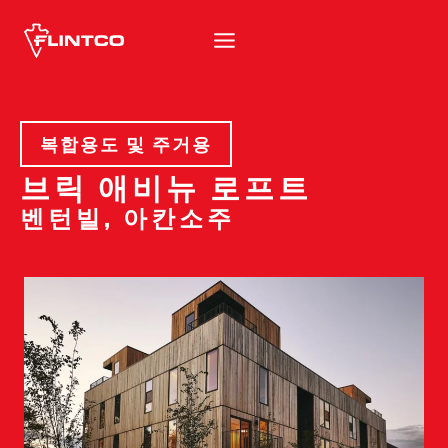
본문 바로가기
복합용도 및 주거용
브릭 애비뉴 로프트
벤턴빌, 아칸소주