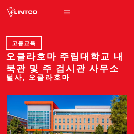
본문 바로가기
고등교육
오클라호마 주립대학교 내
북관 및 주 검시관 사무소
털사, 오클라호마