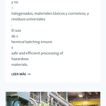
y no
–
halogenados, materiales tóxicos y corrosivos, y
residuos universales
.
El uso
de c
hemical batching ensure
s
safe and efficient processing of
hazardous
materials.
INSTALACIÓN DE RESIDUOS PELIGROSOS EN LA UNIV
LEER MÁS