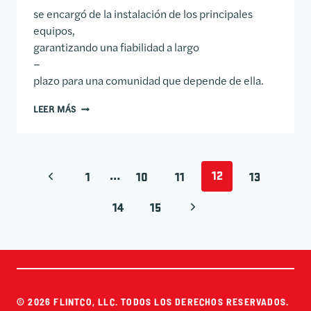
se encargó de la instalación de los principales
equipos,
garantizando una fiabilidad a largo
–
plazo para una comunidad que depende de ella.
DISTRITO DE MEJORA DE DIQUES 2 ESTACIÓN DE BO
LEER MÁS
NAVEGACIÓN POR 
…
12
PÁGINA ANTERIOR
1
10
11
13
PÁGINA SIGUIENTE
14
15
© 2026 FLINTCO, LLC. TODOS LOS DERECHOS RESERVADOS.