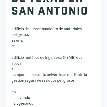
SAN ANTONIO
El
edificio de almacenamiento de materiales
peligrosos
es un p
re
–
edificio metálico de ingeniería (PEMB) que
apoya
s
las operaciones de la universidad mediante la
gestión segura de residuos peligrosos
,
en
incluyendo
halogenados