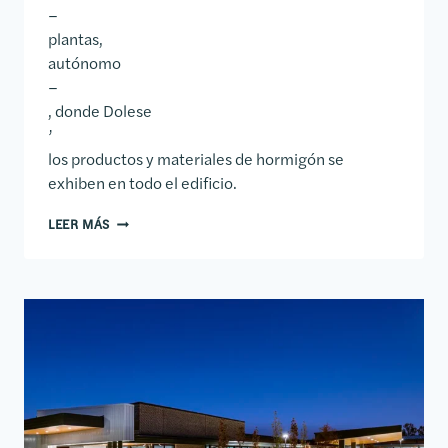
–
plantas,
autónomo
–
, donde Dolese
’
los productos y materiales de hormigón se
exhiben en todo el edificio.
SEDE CENTRAL DE DOLESE BROTHERS
LEER MÁS