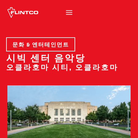
본문 바로가기
문화 & 엔터테인먼트
시빅 센터 음악당
오클라호마 시티, 오클라호마