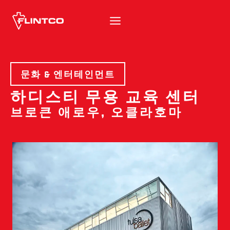
본문 바로가기
문화 & 엔터테인먼트
하디스티 무용 교육 센터
브로큰 애로우, 오클라호마