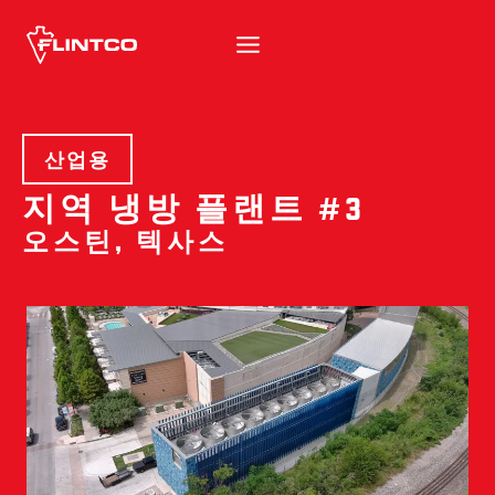
본문 바로가기
산업용
지역 냉방 플랜트 #3
오스틴, 텍사스