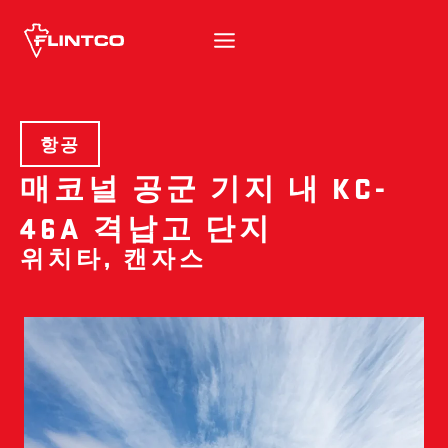
본문 바로가기
항공
매코널 공군 기지 내 KC-
46A 격납고 단지
위치타, 캔자스