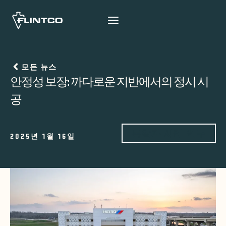
본문 바로가기
모든 뉴스
안정성 보장: 까다로운 지반에서의 정시 시
공
통찰과 사례 연구
2025년 1월 16일