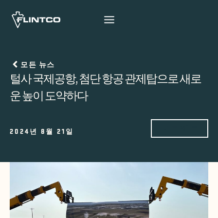
본문 바로가기
모든 뉴스
털사 국제공항, 첨단 항공 관제탑으로 새로
운 높이 도약하다
프로젝트
2024년 8월 21일