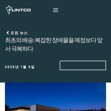
본문 바로가기
모든 뉴스
최초의 배송: 복잡한 장애물을 예정보다 앞
서 극복하다
통찰과 사례 연구
2026년 1월 9일