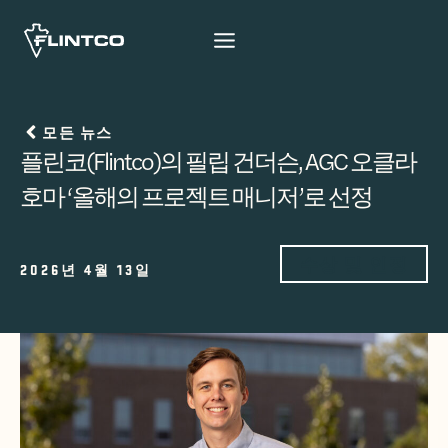
본문 바로가기
모든 뉴스
플린코(Flintco)의 필립 건더슨, AGC 오클라
호마 ‘올해의 프로젝트 매니저’로 선정
수상 및 인정
2026년 4월 13일