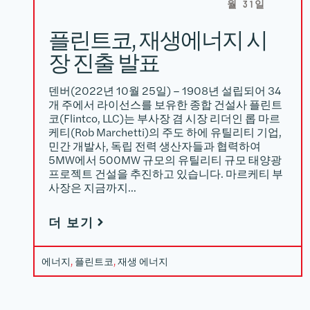
월 31일
플린트코, 재생에너지 시
장 진출 발표
덴버(2022년 10월 25일) – 1908년 설립되어 34
개 주에서 라이선스를 보유한 종합 건설사 플린트
코(Flintco, LLC)는 부사장 겸 시장 리더인 롭 마르
케티(Rob Marchetti)의 주도 하에 유틸리티 기업,
민간 개발사, 독립 전력 생산자들과 협력하여
5MW에서 500MW 규모의 유틸리티 규모 태양광
프로젝트 건설을 추진하고 있습니다. 마르케티 부
사장은 지금까지…
더 보기
에너지
, 
플린트코
, 
재생 에너지